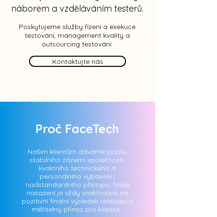
náborem a vzděláváním testerů.
Poskytujeme služby řízení a exekuce
testování, management kvality a
outsourcing testování.
Kontaktujte nás
Proč FaceTech
Našim klientům dáváme jistotu
stabilního zázemí společnosti,
kvalitního technického a
personálního vybavení i
nadstandardního přístupu.
Naše
nasazení je vždy směřováno na
pozitivní finální výsledek realizací a
měřitelný přínos pro klienta.